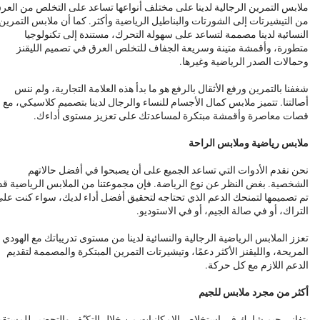
ملابس التمرين الرجالية لدينا على مختلف أنواعها تساعد على التخلص من العر
من التيشيرتات إلى الشورتات والبناطيل الرياضية وأكثر. كما أن ملابس التمرين
النسائية لدينا مصممة لتساعد على سهولة التحرك، مستندة إلى تكنولوجيا
متطورة، وأقمشة متينة وسريعة الجفاف للتخلص العرق في تصميم الليقنز
وحمالات الصدر الرياضية وغيرها.
شغفنا بالتمرين ورفع الأثقال بالرفع هو ما بدأ هذه العلامة التجارية، ولم ننس
أصالتنا. تتميز ملابس كمال الأجسام للنساء والرجال لدينا بتصميم كلاسيكي، مع
قصات معاصرة وأقمشة مبتكرة لمساعدتك على تعزيز مستوى أداءك.
ملابس رياضية وملابس الراحة
نحن نقدم الأدوات التي تساعد الجميع على أن يصبحوا في أفضل حالاتهم
الشخصية. بغض النظر عن نوع الرياضة. فإن مجموعتنا من الملابس الرياضية قد
تم تصميمها لتمنحك الدعم الذي تحتاجه لتحقيق أفضل أداء لديك، سواء كنت عل
التراك، أو في صالة الجيم، أو في الاستوديو.
تعزز الملابس الرياضية الرجالية والنسائية لدينا من مستوى تدريباتك مع الهودي
المريحة، والليقنز الأكثر دعمًا، وتيشيرتات التمرين المبتكرة والمصممة لتقديم
الدعم اللازم مع كل حركة.
أكثر من مجرد ملابس للجيم
يتفانى جيم شارك في استخلاص الإمكانيات من خلال التكيّف والتحضير للمستقب