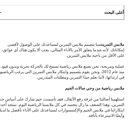
أعلى البحث
ملابس التمرين
قمنا بتصمم ملابس التمرين لمساعدتك على الوصول لأقصى
إمكاناتك. لأنه عندما يتعلق الأمر بالأداء المثالي، يجب ألا يكون هناك أي عوائق،
على الأقل من ناحية ملابس التمرين.
عملية ومريحة، نحن نصنع ملابس رياضية تسمح لك بالحركة بحرية وبدون قيود.
منذ عام 2012، ونحن نقوم بتصميم وابتكار ملابس التمرين التي يرغب الرياضيو
في ارتدائها، لأننا نعلم جيدًا التمرين ومطلبات المتدربين.
ملابس رياضية من وحي صالات الجيم
استلهمنا أصالتنا من غرفة رفع الأثقال، فقد تأسست جيم شارك على أساس ح
التمرين، وهذا الشغف ما زال يتجسد في كل ملابسنا الرياضية اليوم. ستجد أحد
ابتكاراتنا في ملابس الجيم والإكسسوارات لمساعدتك على الأداء بأفضل ما لدي
وأيضًا الاسترخاء بأناقة.