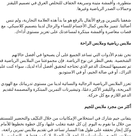
متطورة، وأقمشة متينة وسريعة الجفاف للتخلص العرق في تصميم الليقنز
وحمالات الصدر الرياضية وغيرها.
شغفنا بالتمرين ورفع الأثقال بالرفع هو ما بدأ هذه العلامة التجارية، ولم ننس
أصالتنا. تتميز ملابس كمال الأجسام للنساء والرجال لدينا بتصميم كلاسيكي، مع
قصات معاصرة وأقمشة مبتكرة لمساعدتك على تعزيز مستوى أداءك.
ملابس رياضية وملابس الراحة
نحن نقدم الأدوات التي تساعد الجميع على أن يصبحوا في أفضل حالاتهم
الشخصية. بغض النظر عن نوع الرياضة. فإن مجموعتنا من الملابس الرياضية قد
تم تصميمها لتمنحك الدعم الذي تحتاجه لتحقيق أفضل أداء لديك، سواء كنت عل
التراك، أو في صالة الجيم، أو في الاستوديو.
تعزز الملابس الرياضية الرجالية والنسائية لدينا من مستوى تدريباتك مع الهودي
المريحة، والليقنز الأكثر دعمًا، وتيشيرتات التمرين المبتكرة والمصممة لتقديم
الدعم اللازم مع كل حركة.
أكثر من مجرد ملابس للجيم
يتفانى جيم شارك في استخلاص الإمكانيات من خلال التكيّف والتحضير للمستقب
من خلال ما نقوم به اليوم. إن كل عقبة نتغلب عليها، وكل خطوة نخطوها للأمام،
وكل إنجاز نحققه على طول هذا المسار تساعد في تقديم ملابس تمرين رائعة،
وملابس للجري، وأساسيات للراحة. لأن الجمال لا يكمن فقط في التصاميم، بل