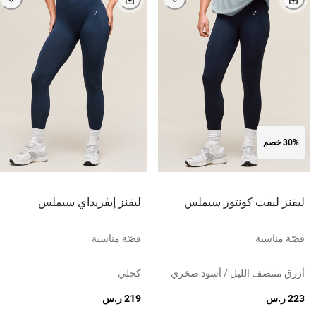
30% خصم
ليقنز ليفت كونتور سيملس
ليقنز إيڤريداي سيملس
قصّة مناسبة
قصّة مناسبة
أزرق منتصف الليل / أسود صخري
كحلي
223 ر.س
219 ر.س