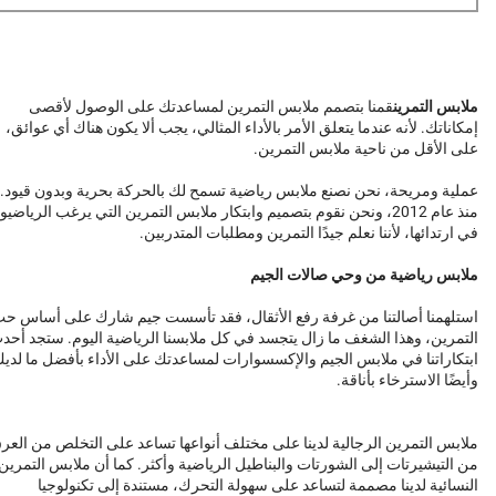
ملابس التمرين
قمنا بتصمم ملابس التمرين لمساعدتك على الوصول لأقصى
إمكاناتك. لأنه عندما يتعلق الأمر بالأداء المثالي، يجب ألا يكون هناك أي عوائق،
على الأقل من ناحية ملابس التمرين.
عملية ومريحة، نحن نصنع ملابس رياضية تسمح لك بالحركة بحرية وبدون قيود.
منذ عام 2012، ونحن نقوم بتصميم وابتكار ملابس التمرين التي يرغب الرياضيو
في ارتدائها، لأننا نعلم جيدًا التمرين ومطلبات المتدربين.
ملابس رياضية من وحي صالات الجيم
استلهمنا أصالتنا من غرفة رفع الأثقال، فقد تأسست جيم شارك على أساس ح
التمرين، وهذا الشغف ما زال يتجسد في كل ملابسنا الرياضية اليوم. ستجد أحد
ابتكاراتنا في ملابس الجيم والإكسسوارات لمساعدتك على الأداء بأفضل ما لدي
وأيضًا الاسترخاء بأناقة.
ملابس التمرين الرجالية لدينا على مختلف أنواعها تساعد على التخلص من العر
من التيشيرتات إلى الشورتات والبناطيل الرياضية وأكثر. كما أن ملابس التمرين
النسائية لدينا مصممة لتساعد على سهولة التحرك، مستندة إلى تكنولوجيا