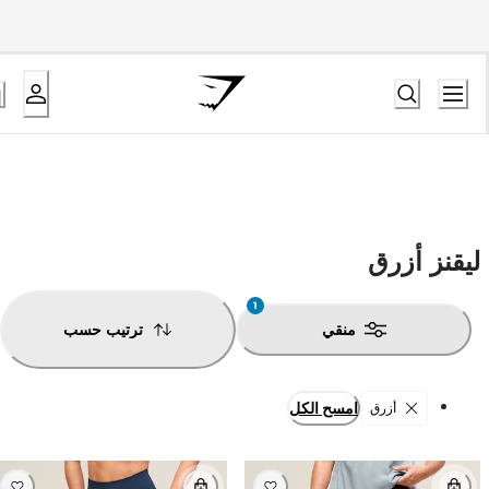
ليقنز
أزرق
1
منقي
ترتيب حسب
امسح الكل
أزرق