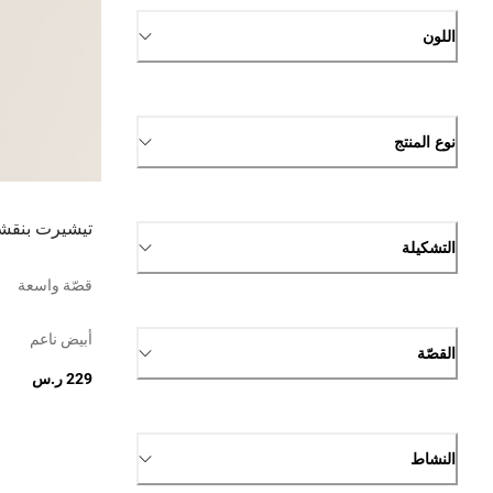
اللون
نوع المنتج
تيشيرت بنقشة
التشكيلة
قصّة واسعة
أبيض ناعم
القصّة
229 ر.س
النشاط