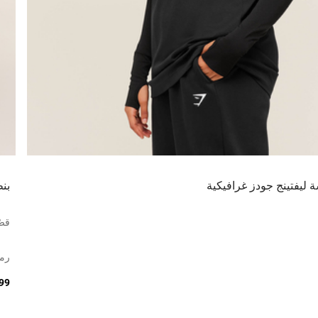
 ليفتينج جودز غرافيكية
بن
قصّ
رم
299 ر