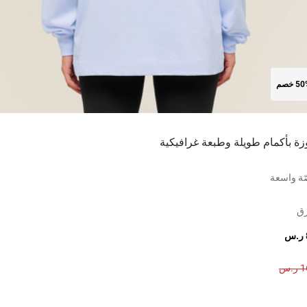
5 خصم
زة بأكمام طويلة وطبعة غرافيكية
ة واسعة
رق
.س