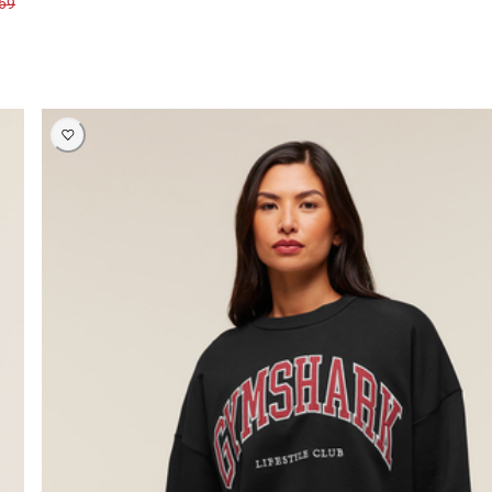
169 ر