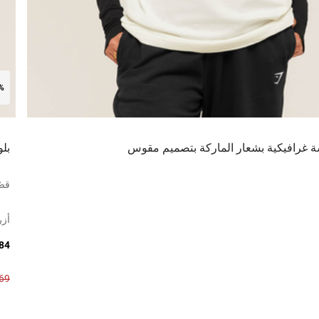
0%
 غرافيكية بشعار الماركة بتصميم مقوس
بلو
قصّ
أز
84 ر.س
169 ر