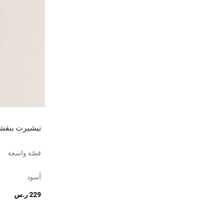
تيشيرت بنقشة
قصّة واسعة
أسود
229 ر.س