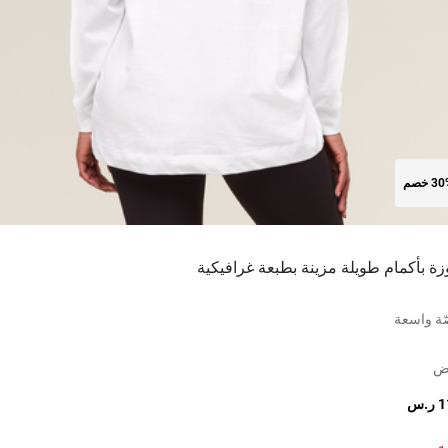
3 خصم
زة بأكمام طويلة مزينة بطبعة غرافيكية
ة واسعة
يض
.س