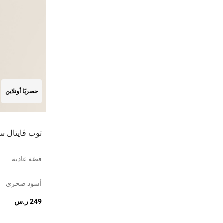
حصريًا أونلاين
توب ڤايتال سيملس 2.0 
قصّة عادية
أسود صخري
249 ر.س