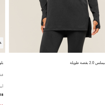
0%
بقصة طويلة
بلو
قصّ
أب
118 ر