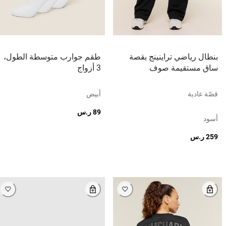
بنطال رياضي تراينينج بقصة
طقم جوارب متوسطة الطول،
ساق مستقيمة صوف
3 أزواج
قصّة عادية
أبيض
89 ر.س
أسود
259 ر.س