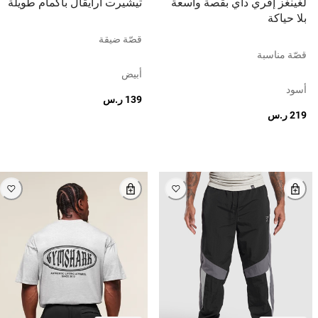
لغينغز إفري داي بقصة واسعة
تيشيرت أرايڤال بأكمام طويلة
بلا حياكة
قصّة ضيقة
قصّة مناسبة
أبيض
أسود
139 ر.س
219 ر.س