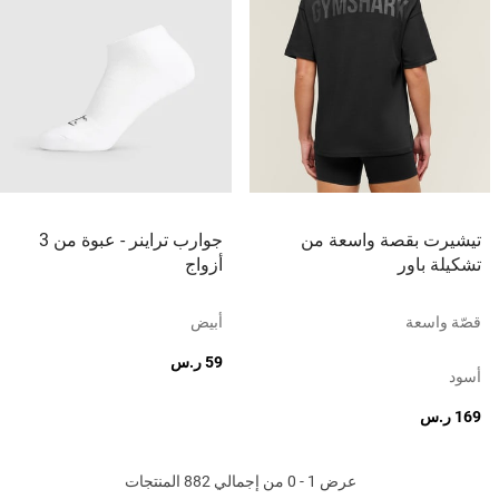
تيشيرت بقصة واسعة من
جوارب تراينر - عبوة من 3
تشكيلة باور
أزواج
قصّة واسعة
أبيض
59 ر.س
أسود
169 ر.س
عرض 1 - 0 من إجمالي 882 المنتجات