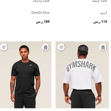
قصّة ضيقة
قصّة واسعة
أسود
Stealth Blue
119 ر.س
189 ر.س