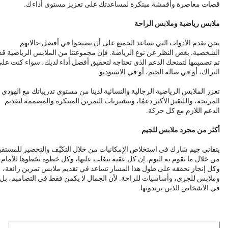
قصات معاصرة وأقمشة مبتكرة لمساعدتك على تعزيز مستوى أداءك.
ملابس رياضية وملابس الراحة
نحن نقدم الأدوات التي تساعد الجميع على أن يصبحوا في أفضل حالاتهم
الشخصية. بغض النظر عن نوع الرياضة. فإن مجموعتنا من الملابس الرياضية قد
تم تصميمها لتمنحك الدعم الذي تحتاجه لتحقيق أفضل أداء لديك، سواء كنت عل
التراك، أو في صالة الجيم، أو في الاستوديو.
تعزز الملابس الرياضية الرجالية والنسائية لدينا من مستوى تدريباتك مع الهودي
المريحة، والليقنز الأكثر دعمًا، وتيشيرتات التمرين المبتكرة والمصممة لتقديم
الدعم اللازم مع كل حركة.
أكثر من مجرد ملابس للجيم
يتفانى جيم شارك في استخلاص الإمكانيات من خلال التكيّف والتحضير للمستقب
من خلال ما نقوم به اليوم. إن كل عقبة نتغلب عليها، وكل خطوة نخطوها للأمام،
وكل إنجاز نحققه على طول هذا المسار تساعد في تقديم ملابس تمرين رائعة،
وملابس للجري، وأساسيات للراحة. لأن الجمال لا يكمن فقط في التصاميم، بل
في الأشخاص الذين يرتدونها.