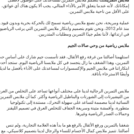
إمكاناتك. لأنه عندما يتعلق الأمر بالأداء المثالي، يجب ألا يكون هناك أي عوائق،
على الأقل من ناحية ملابس التمرين.
عملية ومريحة، نحن نصنع ملابس رياضية تسمح لك بالحركة بحرية وبدون قيود.
منذ عام 2012، ونحن نقوم بتصميم وابتكار ملابس التمرين التي يرغب الرياضيو
في ارتدائها، لأننا نعلم جيدًا التمرين ومطلبات المتدربين.
ملابس رياضية من وحي صالات الجيم
استلهمنا أصالتنا من غرفة رفع الأثقال، فقد تأسست جيم شارك على أساس ح
التمرين، وهذا الشغف ما زال يتجسد في كل ملابسنا الرياضية اليوم. ستجد أحد
ابتكاراتنا في ملابس الجيم والإكسسوارات لمساعدتك على الأداء بأفضل ما لدي
وأيضًا الاسترخاء بأناقة.
ملابس التمرين الرجالية لدينا على مختلف أنواعها تساعد على التخلص من العر
من التيشيرتات إلى الشورتات والبناطيل الرياضية وأكثر. كما أن ملابس التمرين
النسائية لدينا مصممة لتساعد على سهولة التحرك، مستندة إلى تكنولوجيا
متطورة، وأقمشة متينة وسريعة الجفاف للتخلص العرق في تصميم الليقنز
وحمالات الصدر الرياضية وغيرها.
شغفنا بالتمرين ورفع الأثقال بالرفع هو ما بدأ هذه العلامة التجارية، ولم ننس
أصالتنا. تتميز ملابس كمال الأجسام للنساء والرجال لدينا بتصميم كلاسيكي، مع