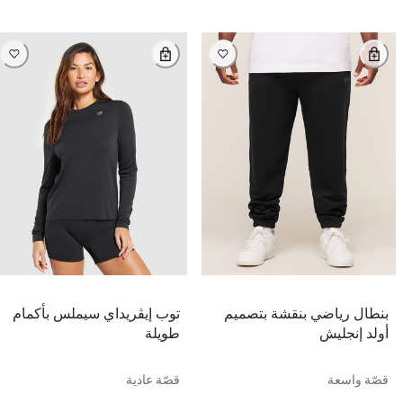
بنطال رياضي بنقشة بتصميم
توب إيڤريداي سيملس بأكمام
أولد إنجليش
طويلة
قصّة واسعة
قصّة عادية