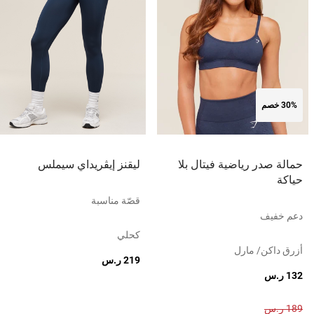
30% خصم
حمالة صدر رياضية فيتال بلا
ليقنز إيڤريداي سيملس
حياكة
قصّة مناسبة
دعم خفيف
كحلي
أزرق داكن/ مارل
219 ر.س
132 ر.س
189 ر.س