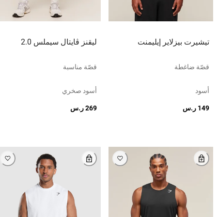
تيشيرت بيزلاير إيليمنت
ليقنز ڤايتال سيملس 2.0
قصّة ضاغطة
قصّة مناسبة
أسود
أسود صخري
149 ر.س
269 ر.س