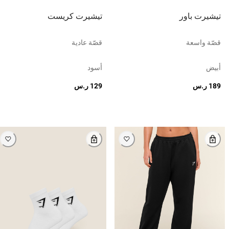
تيشيرت باور
تيشيرت كريست
قصّة واسعة
قصّة عادية
أبيض
أسود
189 ر.س
129 ر.س