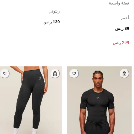
قصّة واسعة
زيتوني
أحمر
139 ر.س
89 ر.س
299 ر.س