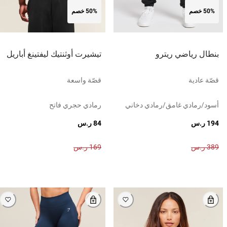
50% خصم
50% خصم
بنطال رياضي ريترو
تيشيرت أوثنتيك ليفتينغ أباريل
قصّة عادية
قصّة واسعة
أسود/رمادي غامق/رمادي دخاني
رمادي حجري فاتح
194 ر.س
84 ر.س
389 ر.س
169 ر.س