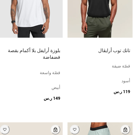
تانك توب أرايڤال
بلوزة أرايفل بلا أكمام بقصة
فضفاضة
قصّة ضيقة
قصّة واسعة
أسود
أبيض
119 ر.س
149 ر.س