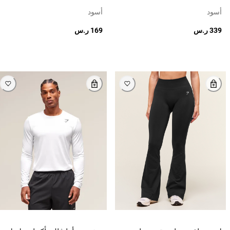
أسود
أسود
339 ر.س
169 ر.س