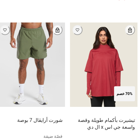
70% خصم
تيشيرت بأكمام طويلة وقصة
شورت أرايڤال 7 بوصة
واسعة جي اس x ال دي
قصّة ضيقة