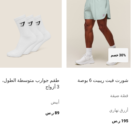
30% خصم
شورت فيت ريبيت 6 بوصة
طقم جوارب متوسطة الطول،
3 أزواج
قصّة ضيقة
أبيض
أزرق نهاري
89 ر.س
195 ر.س