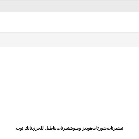
تيشيرتات
شورتات
هوديز وسويتشيرتات
بناطيل للجري
تانك توب