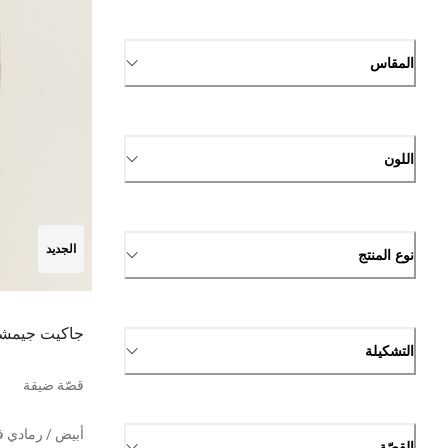
المقاس
اللون
الجديد
نوع المنتج
جاكيت جيمشا
التشكيلة
قصّة ضيقة
أبيض / رمادي ف
القصّة