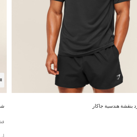
ال
د بنقشة هندسية جاكار
شور
قصّ
أس