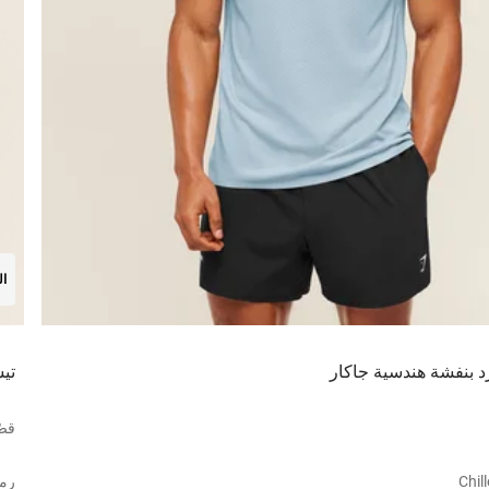
ال
د بنفشة هندسية جاكار
تي
قصّ
Chil
رم