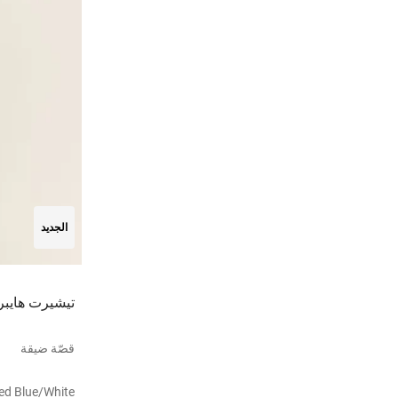
الجديد
تيشيرت هايبر
قصّة ضيقة
led Blue/white