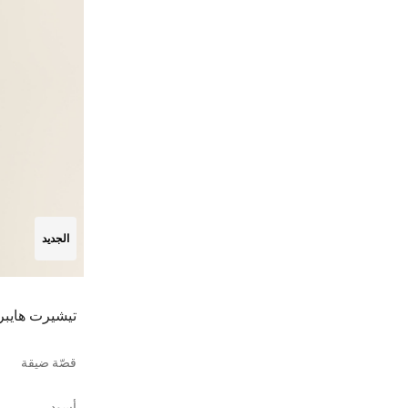
الجديد
تيشيرت هايبر
قصّة ضيقة
أسود