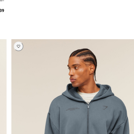
339 ر