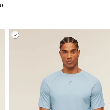
339 ر