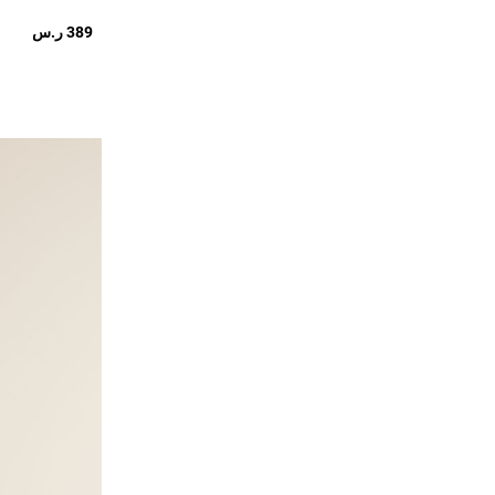
389 ر.س