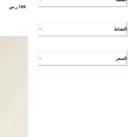
169 ر.س
النشاط
السعر