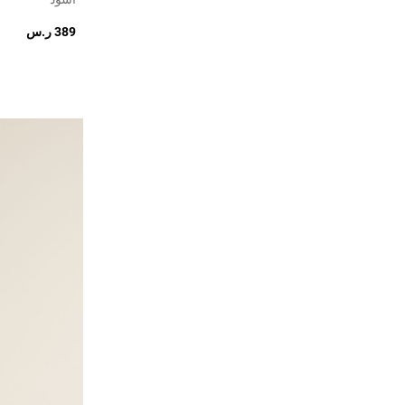
389 ر.س