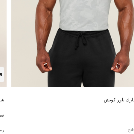
ال
رك باور كوتش
شور
قصّ
اتح
رما