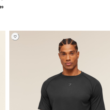
389 ر