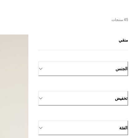
45 منتجات
منقي
الجنس
تخفيض
الفئة