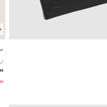
0%
حج
أزر
95 ر.س
159 ر