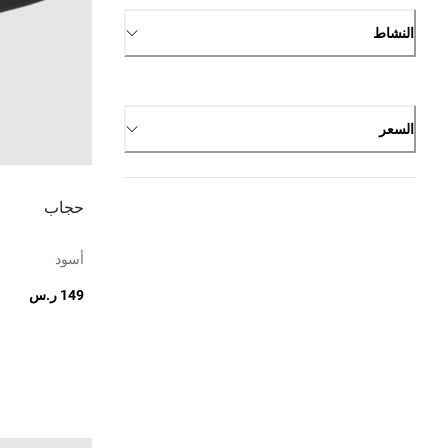
النشاط
السعر
حجاب
أسود
149 ر.س