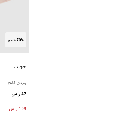
70% خصم
حجاب
وردي فاتح
47 ر.س
159 ر.س