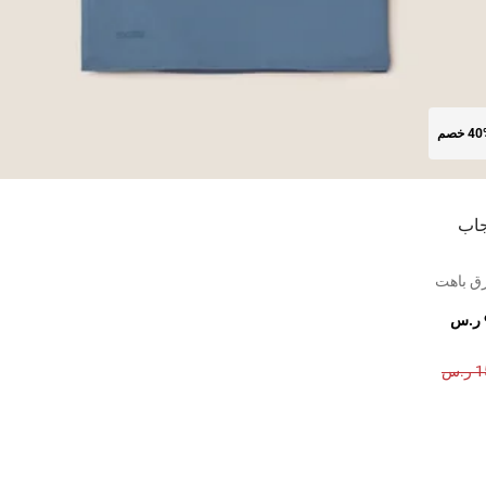
4 خصم
اب
ق باهت
.س